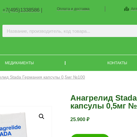
Оплата и доставка
Апт
+7(495)1338586 |
МЕДИКАМЕНТЫ
КОНТАКТЫ
елид Stada Германия капсулы 0,5мг №100
Анагрелид Stada
капсулы 0,5мг №
25.900
₽