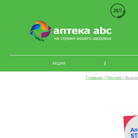
АКЦИИ
Главная
/
Прочее
/ Анагр