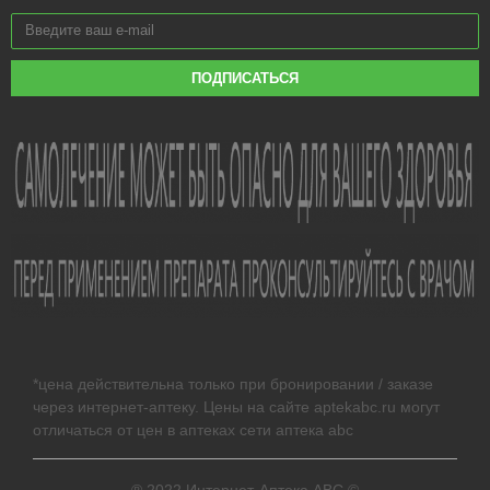
ПОДПИСАТЬСЯ
*цена действительна только при бронировании / заказе
через интернет-аптеку. Цены на сайте aptekabc.ru могут
отличаться от цен в аптеках сети аптека abc