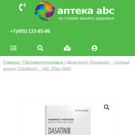
+7(495) 133-85-86
Главная
/
Противоопухолевые
/ Дазатиниб (Dasakast) :: полный
аналог Спрайсел :: таб. 50мг №60