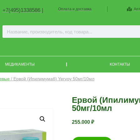
Оплата и доставка
Апт
+7(495)1338586 |
МЕДИКАМЕНТЫ
КОНТАКТЫ
евые
/ Ервой (Ипилимумаб) Yervoy 50мг/10мл
Ервой (Ипилимум
50мг/10мл
255.000
₽