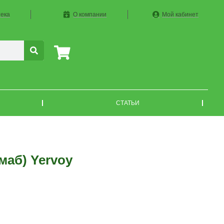
ека
О компании
Мой кабинет
СТАТЬИ
аб) Yervoy