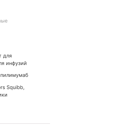
вые
т для
ля инфузий
пилимумаб
rs Squibb,
ики