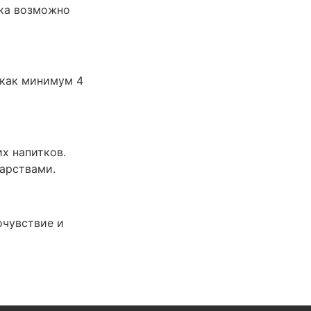
дка возможно
 как минимум 4
х напитков.
арствами.
очувствие и