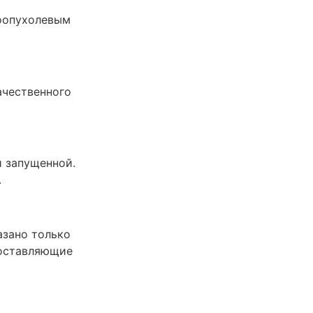
оопухолевым
ачественного
и запущенной.
.
азано только
составляющие