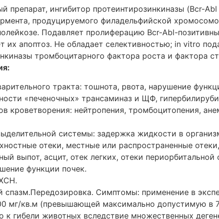
й препарат, ингибитор протеинтирозинкиназы (Bcr-Abl
рмента, продуцируемого филадельфийской хромосомо
олейкозе. Подавляет пролиферацию Bcr-Abl-позитивн
т их апоптоз. Не обладает селективностью; in vitro по
нкиназы тромбоцитарного фактора роста и фактора ст
ия:
арительного тракта: тошнота, рвота, нарушение функц
ности «печеночных» трансаминаз и ЩФ, гипербилируби
ов кроветворения: нейтропения, тромбоцитопения, ане
ыделительной системы: задержка жидкости в организ
хностные отеки, местные или распространенные отеки,
ый выпот, асцит, отек легких, отеки периорбитальной
ушение функции почек.
ХСН.
 спазм.Передозировка. Симптомы: применение в эксп
00 мг/кв.м (превышающей максимально допустимую в 7.
ло к гибели животных вследствие множественных деге