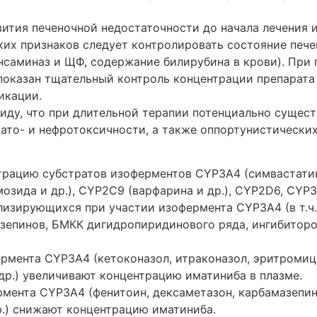
вития печеночной недостаточности до начала лечения 
ких признаков следует контролировать состояние пече
нсаминаз и ЩФ, содержание билирубина в крови). При 
показан тщательный контроль концентрации препарата 
икации.
иду, что при длительной терапии потенциально сущест
пато- и нефротоксичности, а также оппортунистически
рацию субстратов изоферментов CYP3A4 (симвастати
озида и др.), CYP2C9 (варфарина и др.), CYP2D6, CYP3
лизирующихся при участии изофермента CYP3A4 (в т.ч.
зепинов, БМКК дигидропиридинового ряда, ингибиторо
рмента CYP3A4 (кетоконазол, итраконазол, эритромиц
др.) увеличивают концентрацию иматиниба в плазме.
мента CYP3A4 (фенитоин, дексаметазон, карбамазепин
р.) снижают концентрацию иматиниба.