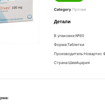
Category
Прочее
Детали
В упаковке:№60
Форма:Таблетки
Производитель:Новартис 
Страна:Швейцария
рма: