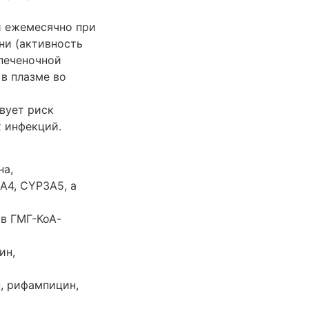
и ежемесячно при
ни (активность
печеночной
в плазме во
вует риск
х инфекций.
на,
A4, CYP3A5, а
в ГМГ-КоА-
ин,
, рифампицин,