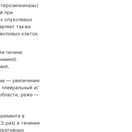
 тирозинкиназы)
й при
ых опухолевых
давляет также
воловых клеток.
ии печени
немия).
мия,
ме — увеличение
 плевральный и/
 области, реже —
ерименте в
5 раз) в течение
неративных