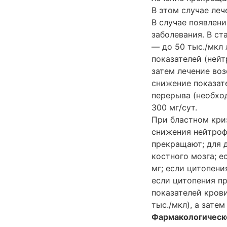
В этом случае леч
В случае появлен
заболевания. В с
— до 50 тыс./мкл
показателей (нейт
затем лечение воз
снижение показат
перерыва (необхо
300 мг/сут.
При бластном кри
снижения нейтроф
прекращают; для 
костного мозга; е
мг; если цитопени
если цитопения п
показателей крови
тыс./мкл), а зате
Фармакологическ