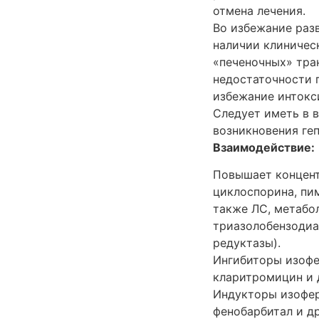
отмена лечения.
Во избежание раз
наличии клиничес
«печеночных» тра
недостаточности 
избежание интокс
Следует иметь в в
возникновения ге
Взаимодействие:
Повышает концент
циклоспорина, пим
также ЛС, метабо
триазолобензодиа
редуктазы).
Ингибиторы изофе
кларитромицин и 
Индукторы изофер
фенобарбитал и д