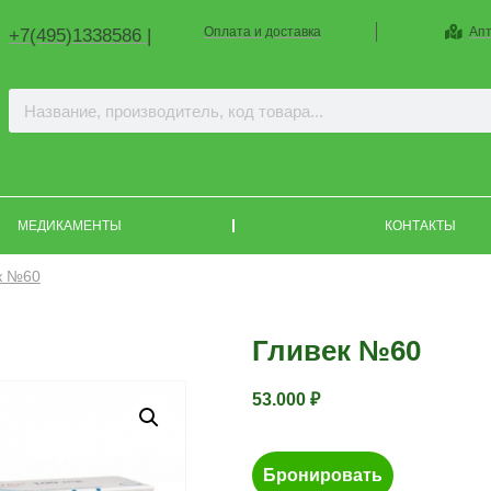
Оплата и доставка
Апт
+7(495)1338586 |
МЕДИКАМЕНТЫ
КОНТАКТЫ
к №60
Гливек №60
53.000
₽
Бронировать