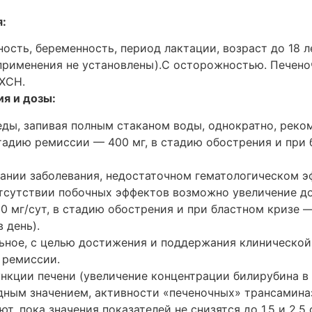
:
ость, беременность, период лактации, возраст до 18 л
применения не установлены).C осторожностью. Печено
 ХСН.
я и дозы:
 еды, запивая полным стаканом воды, однократно, рек
стадию ремиссии — 400 мг, в стадию обострения и при 
ании заболевания, недостаточном гематологическом э
отсутствии побочных эффектов возможно увеличение до
 мг/сут, в стадию обострения и при бластном кризе —
в день).
ьное, с целью достижения и поддержания клинической
 ремиссии.
нкции печени (увеличение концентрации билирубина в 
дным значением, активности «печеночных» трансаминаз
т, пока значения показателей не снизятся до 1.5 и 2.5