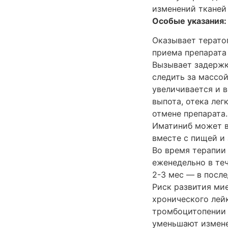
изменений тканей 
Особые указания:
Оказывает терато
приема препарата
Вызывает задержк
следить за массой
увеличивается и 
выпота, отека лег
отмене препарата.
Иматиниб может в
вместе с пищей и
Во время терапии
еженедельно в теч
2-3 мес — в посл
Риск развития ми
хронического лей
тромбоцитопении 
уменьшают измене