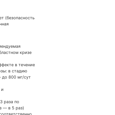
ет (безопасность
чная
омендуемая
бластном кризе
ффекте в течение
зы: в стадию
 до 800 мг/сут
 и
3 раза по
 — в 5 раз)
 соответственно.