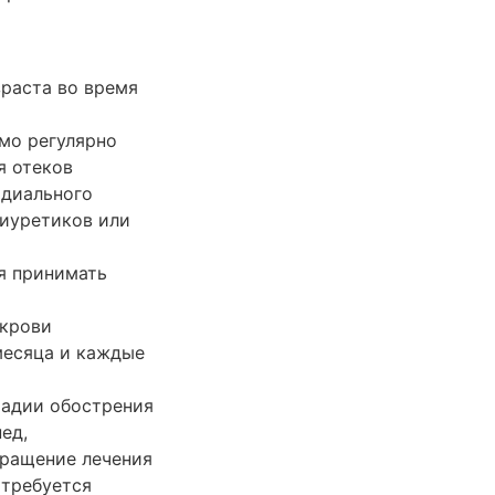
раста во время
мо регулярно
я отеков
рдиального
диуретиков или
я принимать
 крови
 месяца и каждые
тадии обострения
ед,
кращение лечения
 требуется