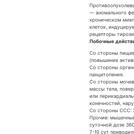
Противоопухолевы
— аномального фе
хроническом миел
клеток, индуцируе
рецепторы тирози
Побочные действ
Со стороны пищев
(повышение актив
Со стороны орган
панцитопения.
Со стороны мочев
массы тела, повер
или перикардиальн
конечностей, нар
Со стороны ССС: 
Прочие: мышечный
суточной дозе 36
7-10 сут приводи