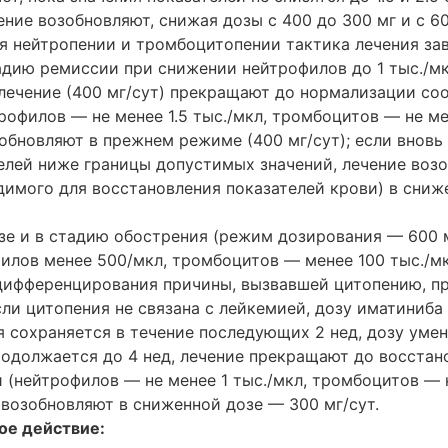
ение возобновляют, снижая дозы с 400 до 300 мг и с 60
ия нейтропении и тромбоцитопении тактика лечения за
тадию ремиссии при снижении нейтрофилов до 1 тыс./м
 лечение (400 мг/сут) прекращают до нормализации с
рофилов — не менее 1.5 тыс./мкл, тромбоцитов — не ме
обновляют в прежнем режиме (400 мг/сут); если вновь
елей ниже границы допустимых значений, лечение воз
димого для восстановления показателей крови) в сниж
зе и в стадию обострения (режим дозирования — 600 м
илов менее 500/мкл, тромбоцитов — менее 100 тыс./м
дифференцирования причины, вызвавшей цитопению, п
сли цитопения не связана с лейкемией, дозу иматиниб
я сохраняется в течение последующих 2 нед, дозу уме
родолжается до 4 нед, лечение прекращают до восстан
 (нейтрофилов — не менее 1 тыс./мкл, тромбоцитов — 
м возобновляют в сниженной дозе — 300 мг/сут.
ое действие: