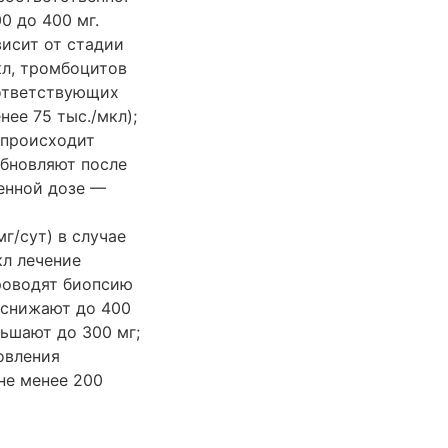
0 до 400 мг.
висит от стадии
кл, тромбоцитов
оответствующих
нее 75 тыс./мкл);
 происходит
обновляют после
енной дозе —
г/сут) в случае
кл лечение
роводят биопсию
а снижают до 400
ньшают до 300 мг;
овления
не менее 200