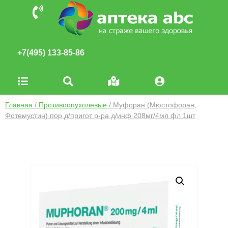
+7(495) 133-85-86
Главная
/
Противоопухолевые
/ Муфоран (Мюстофоран,
Фотемустин) пор д/пригот р-ра д/инф 208мг/4мл фл 1шт