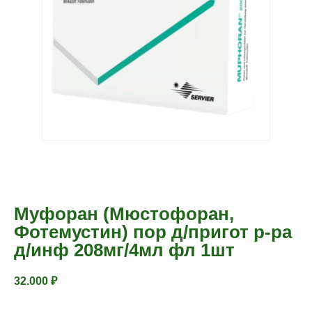
Муфоран (Мюстофоран,
Фотемустин) пор д/пригот р-ра
д/инф 208мг/4мл фл 1шт
32.000
₽