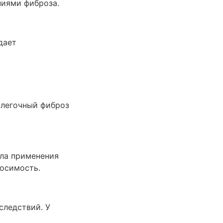
ниями фиброза.
дает
 легочный фиброз
ала применения
осимость.
следствий. У