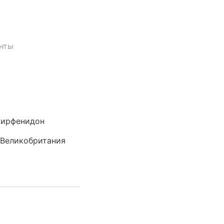
нты
ирфенидон
, Великобритания