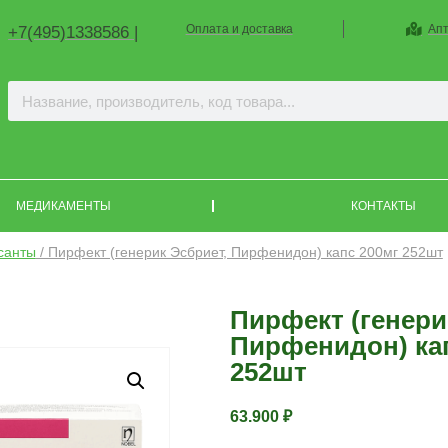
Оплата и доставка
Апт
+7(495)1338586 |
МЕДИКАМЕНТЫ
КОНТАКТЫ
санты
/ Пирфект (генерик Эсбриет, Пирфенидон) капс 200мг 252шт
Пирфект (генери
Пирфенидон) ка
252шт
63.900
₽