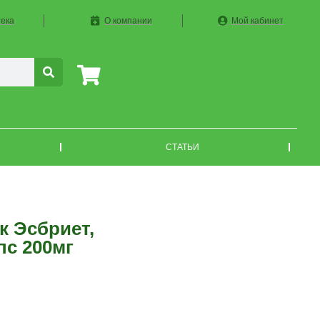
ека
О компании
Мой кабинет
СТАТЬИ
к Эсбриет,
пс 200мг