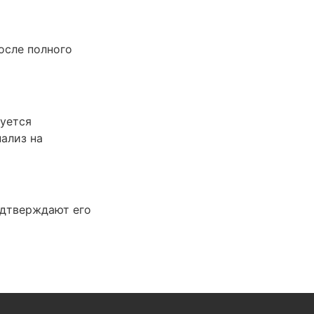
осле полного
уется
ализ на
одтверждают его