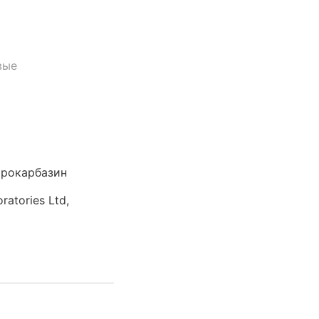
вые
рокарбазин
ratories Ltd,