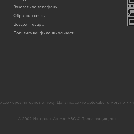
Заказать по телефону
Обратная связь
Возврат товара
Политика конфиденциальности
казе через интернет-аптеку. Цены на сайте aptekabc.ru могут отлич
® 2002
Интернет-Аптека ABC
© Права защищены