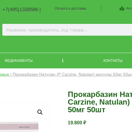
Оплата и доставка
Апт
+7(495)1338586 |
МЕДИКАМЕНТЫ
КОНТАКТЫ
евые
/ Прокарбазин Натулан (P Carzine, Natulan) капсулы 50мг 50ш
Прокарбазин Нат
Carzine, Natulan
50мг 50шт
19.800
₽