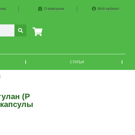
ека
О компании
Мой кабинет
СТАТЬИ
т
улан (P
) капсулы