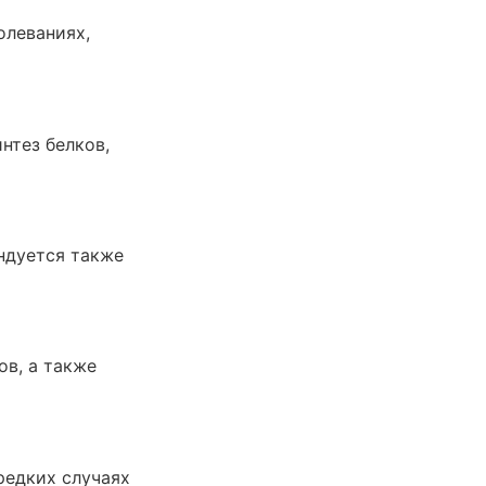
олеваниях,
нтез белков,
ндуется также
в, а также
редких случаях