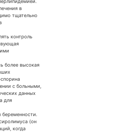
перлипидемией.
лечения в
одимо тщательно
в
ять контроль
ствующая
щими
сь более высокая
вших
оспорина
ении с больными,
ических данных
а для
 беременности.
сиролимуса (он
ций, когда