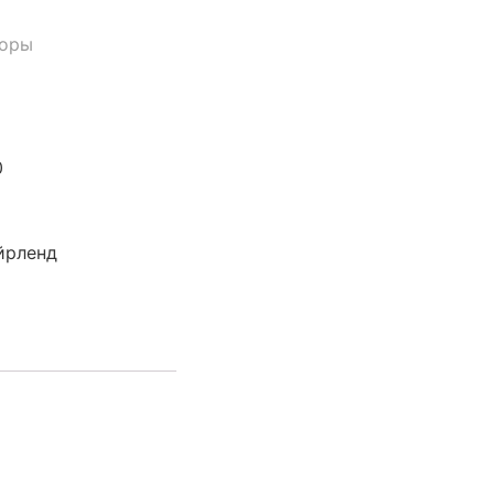
оры
0
йрленд