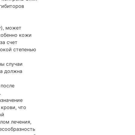
гибиторов
), может
собенно кожи
за счет
сокой степенью
ны случаи
ка должна
 после
.
азначение
крови, что
ой
лом лечения,
есообразность