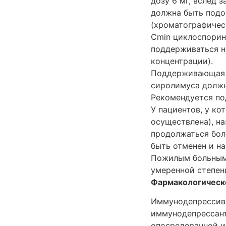
дозу 6 мг, вслед 
должна быть подоб
(хроматографичес
Cmin циклоспорин
поддерживаться н
концентрации).
Поддерживающая т
сиролимуса должн
Рекомендуется по
У пациентов, у к
осуществлена), н
продолжаться бол
быть отменен и н
Пожилым больным,
умеренной степен
Фармакологическ
Иммунодепрессивн
иммунодепрессант
опосредованной и