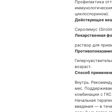
Профилактика отт
иммунологическим
циклоспорином).
Действующее веще
Сиролимус (Sirol
Лекарственная фо
раствор для прие
Противопоказания
Гиперчувствитель
возраст.
Способ применени
Внутрь. Рекоменду
мес. Поддерживаю
комбинации с ГКС
Начальная терапия
введения — в теч