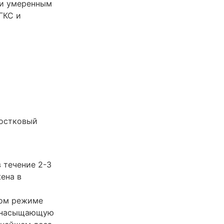
 и умеренным
ГКС и
ростковый
 течение 2-3
ена в
ном режиме
т насыщающую