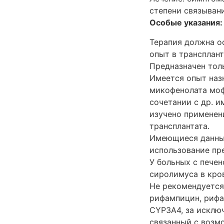
степени связывани
Особые указания:
Терапия должна о
опыт в трансплант
Предназначен тол
Имеется опыт наз
микофенолата моф
сочетании с др. 
изучено применен
трансплантата.
Имеющиеся данные
использование пре
У больных с пече
сиролимуса в кро
Не рекомендуется
рифампицин, рифа
CYP3A4, за исклю
связанный с возм