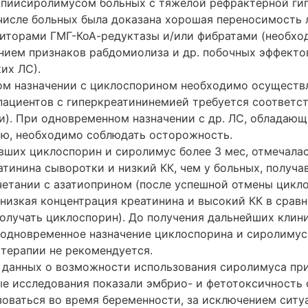
пиисиролимусом больных с тяжелой рефрактерной ги
числе больных была доказана хорошая переносимость 
биторами ГМГ-КоА-редуктазы и/или фибратами (необх
ением признаков рабдомиолиза и др. побочных эффекто
их ЛС).
м назначении с циклоспорином необходимо осуществл
 пациентов с гиперкреатининемией требуется соответ
и). При одновременном назначении с др. ЛС, обладаю
ю, необходимо соблюдать осторожность.
авших циклоспорин и сиролимус более 3 мес, отмечала
атинина сыворотки и низкий КК, чем у больных, получа
четании с азатиоприном (после успешной отмены цикл
низкая концентрация креатинина и высокий КК в сравн
лучать циклоспорин). До получения дальнейших клин
одновременное назначение циклоспорина и сиролимус
ерапии не рекомендуется.
 данных о возможности использования сиролимуса при
е исследования показали эмбрио- и фетотоксичность 
оваться во время беременности, за исключением ситуа