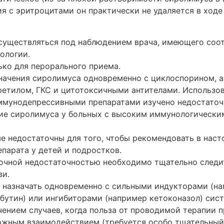
я с эритроцитами он практически не удаляется в ходе 
существляться под наблюдением врача, имеющего со
ологии.
ько для перорального приема.
начения сиролимуса одновременно с циклоспорином, а
етилом, ГКС и цитотоксичными антителами. Использов
иммунодепрессивными препаратами изучено недостаточ
ие сиролимуса у больных с высоким иммунологически
 недостаточны для того, чтобы рекомендовать в нас
парата у детей и подростков.
ночной недостаточностью необходимо тщательно следи
ви.
 назначать одновременно с сильными индукторами (н
бутин) или ингибиторами (например кетоконазол) сис
чением случаев, когда польза от проводимой терапии 
ожным взаимодействием (требуется особо тщательный