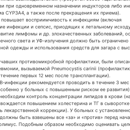
ви при одновременном назначении индукторов либо ин
а CYP3A4, а также после прекращения их приема).
повышает восприимчивость к инфекциям (включая
ие инфекции и сепсис, приодящих к летальному исходу
звитие лимфомы и др. злокачественных заболеваний, о
ечного света и УФ-излучения должно быть ограничено 
ной одежды и использования средств для загара с вы
лучавших противомикробной профилактики, были описа
вмонии, вызываемой Pneumocystis carinii (профилакти
течение первых 12 мес после трансплантации).
-инфекции рекомендуется проводить в течение 3 мес
особенно у больных с повышенным риском ее развития)
 необходим контроль концентрации липидов в крови (н
вождается повышением холестерина и ТГ в сыворотке 
ь лекарственной коррекции). У больных с установленн
должны быть взвешены все «за» и «против» перед нача
лимус. Подобным образом необходимо оценивать цел