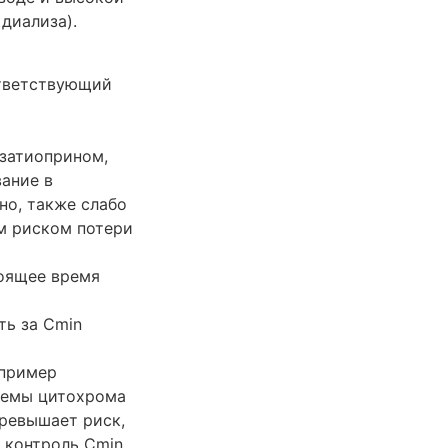
диализа).
ответствующий
затиоприном,
ание в
но, также слабо
м риском потери
тоящее время
ть за Cmin
апример
темы цитохрома
превышает риск,
 контроль Cmin