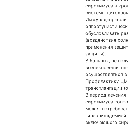
сиролимуса в кро
системы цитохром
Иммунодепрессия 
оппортунистическ
обусловливать ра
(воздействие солн
применения защит
защиты).
У больных, не по
возникновения пне
осуществляться в 
Профилактику ЦМВ
трансплантации (
В период лечения
сиролимуса сопро
может потребоват
гиперлипидемией 
включающего сиро