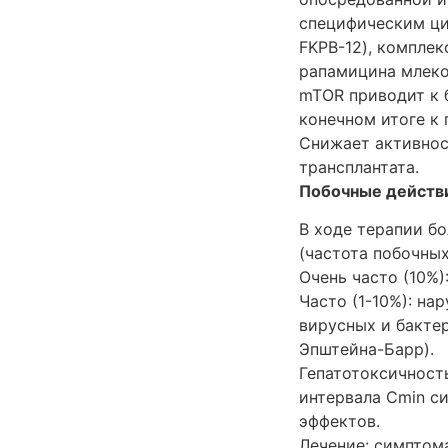
специфическим ц
FKPB-12), компле
рапамицина млеко
mTOR приводит к 
конечном итоге к
Снижает активнос
трансплантата.
Побочные действ
В ходе терапии б
(частота побочных
Очень часто (10%)
Часто (1-10%): на
вирусных и бакте
Эпштейна-Барр).
Гепатотоксичност
интервала Cmin с
эффектов.
Лечение: симптом