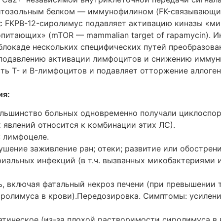
итозольным белком — иммунофилином (FK-связывающи
кс FKPB-12-сиролимус подавляет активацию киназы «м
питающих» (mTOR — mammalian target of rapamycin). И
блокаде нескольких специфических путей преобразован
 подавлению активации лимфоцитов и снижению иммун
ть T- и B-лимфоцитов и подавляет отторжение аллоге
ия:
ольшинство больных одновременно получали циклоспор
 явлений относится к комбинации этих ЛС).
: лимфоцеле.
рушение заживление ран; отеки; развитие или обострен
риальных инфекций (в т.ч. вызванных микобактериями 
ь, включая фатальный некроз печени (при превышении 
иролимуса в крови).Передозировка. Симптомы: усилен
атическое (из-за плохой растворимости сиролимуса в 