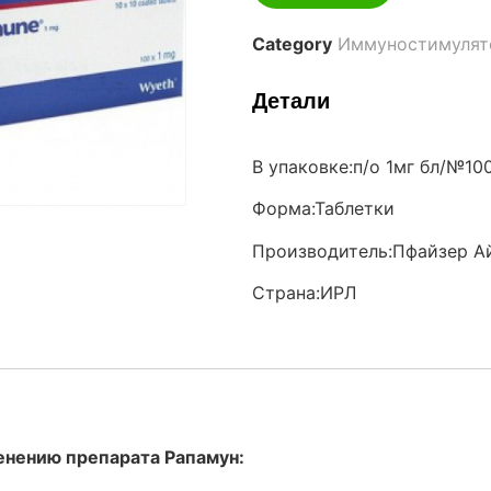
Category
Иммуностимулят
Детали
В упаковке:п/о 1мг бл/№10
Форма:Таблетки
Производитель:Пфайзер А
Страна:ИРЛ
енению препарата Рапамун: