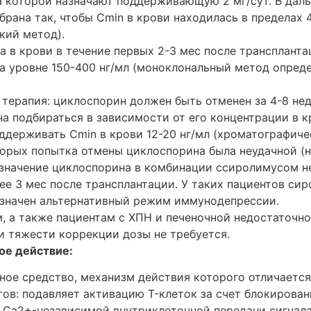
за которой назначают поддерживающую 2 мг/сут. В дал
рана так, чтобы Cmin в крови находилась в пределах 4
кий метод).
а в крови в течение первых 2-3 мес после трансплант
а уровне 150-400 нг/мл (моноклональный метод опред
ерапия: циклоспорин должен быть отменен за 4-8 нед
а подбираться в зависимости от его концентрации в к
ддерживать Cmin в крови 12-20 нг/мл (хроматографиче
оторых попытка отмены циклоспорина была неудачной (
азначение циклоспорина в комбинации ссиролимусом н
ее 3 мес после трансплантации. У таких пациентов си
азначен альтернативный режим иммунодепрессии.
 а также пациентам с ХПН и печеночной недостаточно
и тяжести коррекции дозы не требуется.
ое действие:
ое средство, механизм действия которого отличается 
ов: подавляет активацию T-клеток за счет блокирован
 Ca2+-независимой внутриклеточной передачи сигнала