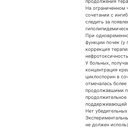
продолжения тера
На ограниченном 
сочетании с инги
следить за появл
гиполипидемическ
При одновременно
функции почек (у
коррекция терапи
нефротоксичность
У больных, получ
концентрация кре
циклоспорин в со
отмечалась более 
продолжавшими по
продолжительное 
поддерживающей т
Нет убедительных
Экспериментальны
не должен использ