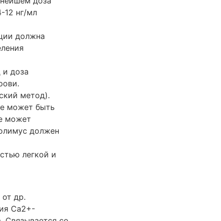
ьнейшем доза
-12 нг/мл
ации должна
еления
 и доза
рови.
ский метод).
не может быть
е может
ролимус должен
стью легкой и
от др.
ия Ca2+-
. Связывается со