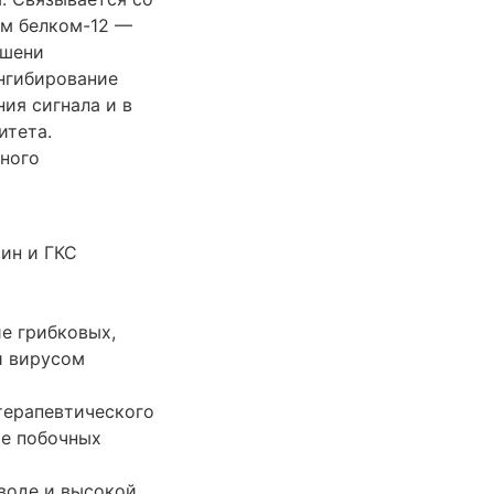
м белком-12 —
ишени
нгибирование
ия сигнала и в
итета.
нного
ин и ГКС
ие грибковых,
и вирусом
терапевтического
ие побочных
воде и высокой