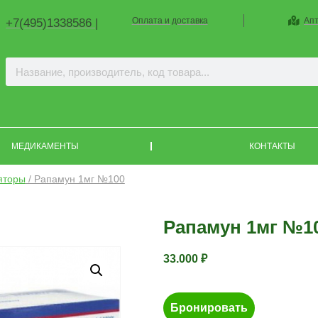
Оплата и доставка
Апт
+7(495)1338586 |
МЕДИКАМЕНТЫ
КОНТАКТЫ
яторы
/ Рапамун 1мг №100
Рапамун 1мг №1
33.000
₽
Бронировать