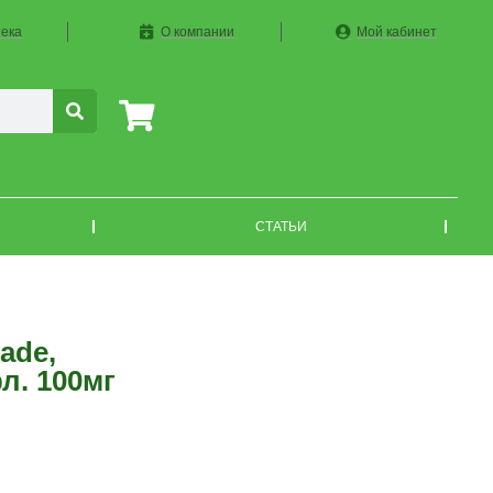
ека
О компании
Мой кабинет
СТАТЬИ
ade,
л. 100мг