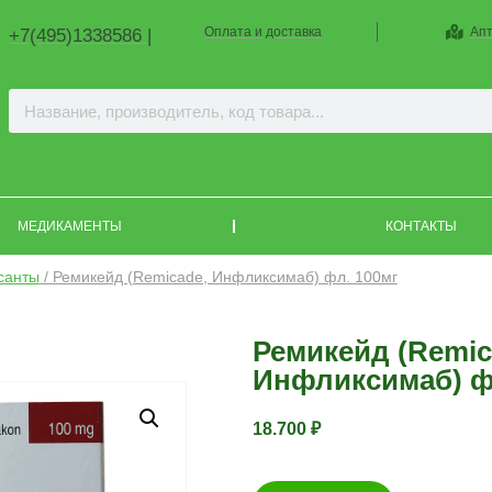
Оплата и доставка
Апт
+7(495)1338586 |
МЕДИКАМЕНТЫ
КОНТАКТЫ
санты
/ Ремикейд (Remicade, Инфликсимаб) фл. 100мг
Ремикейд (Remic
Инфликсимаб) ф
18.700
₽