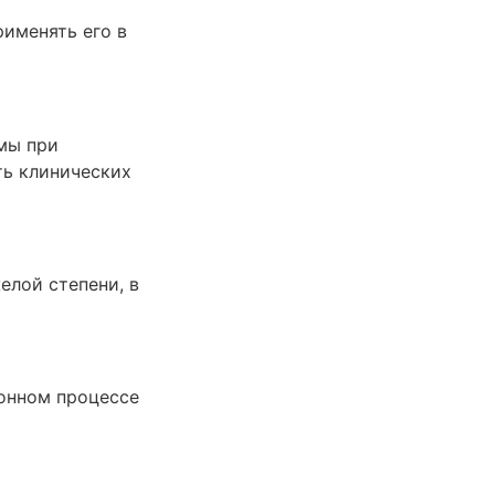
именять его в
мы при
ь клинических
елой степени, в
ионном процессе