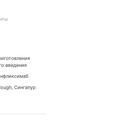
нты
риготовления
го введения
нфликсимаб
lough, Сингапур